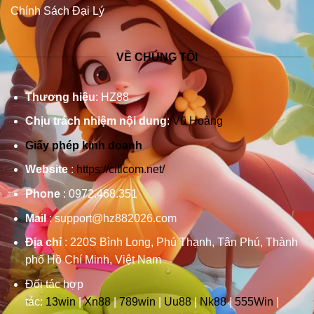
Chính Sách Đại Lý
VỀ CHÚNG TÔI
Thương hiệu
: HZ88
Chịu trách nhiệm nội dung
:
Vũ Hoàng
Giấy phép kinh doanh
Website
:
https://citicom.net/
Phone
: 0972.468.351
Mail
:
support@hz882026.com
Địa chỉ
: 220S Bình Long, Phú Thạnh, Tân Phú, Thành
phố Hồ Chí Minh, Việt Nam
Đối tác hợp
tác:
13win
|
Xn88
|
789win
|
Uu88
|
Nk88
|
555Win
|