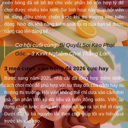
xiên bóng đá sẽ bổ trợ cho việc phân bổ vốn hợp lý để
chơi được nhiều kèo hơn. Sự linh hoạt này giúp hội viên
dễ dàng điều chỉnh chiến lược khi thị trường kèo biến
động. Nhờ đó, khả năng kiểm soát rủi ro của bạn sẽ được
nâng cao lên đáng kể.
Cơ hội cuối cùng:
Bí Quyết Soi Kèo Phạt
Góc
– 3 Kinh Nghiệm Chơi Thắng Lớn
3 mẹo cược xiên bóng đá 2026 cực hay
Bước sang năm 2026, nhà cái đã tổng hợp thêm nhiều
cách chơi mới để phù hợp với sự thay đổi của odds hay xu
hướng thị trường. Hội viên không thể chỉ dựa vào cảm tính
mà cần phân tích kỹ dữ liệu và biến động odds. Việc áp
dụng chiến lược đúng thời điểm sẽ tạo ra lợi thế rõ ràng.
Dưới đây là ba nguyên tắc then chốt giúp tối ưu hiệu quả
trước khi vào kèo.