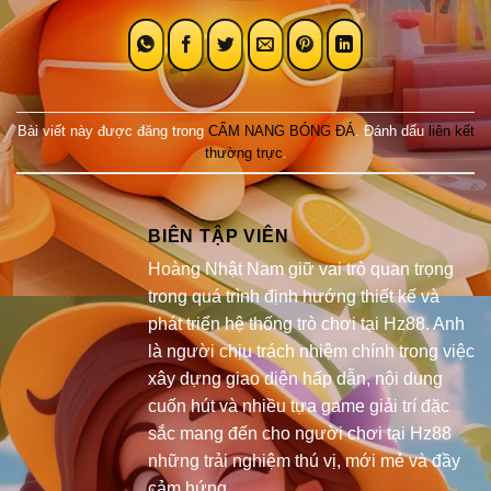
Bài viết này được đăng trong
CẨM NANG BÓNG ĐÁ
. Đánh dấu
liên kết
thường trực
.
BIÊN TẬP VIÊN
Hoàng Nhật Nam giữ vai trò quan trọng
trong quá trình định hướng thiết kế và
phát triển hệ thống trò chơi tại Hz88. Anh
là người chịu trách nhiệm chính trong việc
xây dựng giao diện hấp dẫn, nội dung
cuốn hút và nhiều tựa game giải trí đặc
sắc mang đến cho người chơi tại Hz88
những trải nghiệm thú vị, mới mẻ và đầy
cảm hứng.