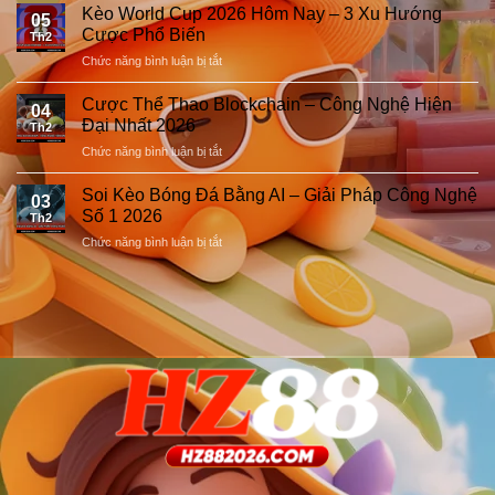
định
Cup
Kèo World Cup 2026 Hôm Nay – 3 Xu Hướng
05
World
–
Cược Phổ Biến
Th2
Cup
Đánh
ở
Chức năng bình luận bị tắt
2026
Giá
Kèo
HZ88
Cơ
World
–
Cược Thể Thao Blockchain – Công Nghệ Hiện
Bản
04
Cup
Phân
Đại Nhất 2026
Từ
Th2
2026
Tích
HZ88
ở
Chức năng bình luận bị tắt
Hôm
Toàn
Cược
Nay
Diện
Thể
–
Soi Kèo Bóng Đá Bằng AI – Giải Pháp Công Nghệ
03
Thao
3
Số 1 2026
Th2
Blockchain
Xu
ở
Chức năng bình luận bị tắt
–
Hướng
Soi
Công
Cược
Kèo
Nghệ
Phổ
Bóng
Hiện
Biến
Đá
Đại
Bằng
Nhất
AI
2026
–
Giải
Pháp
Công
Nghệ
Số
1