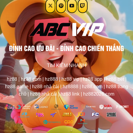
TÌM KIẾM NHANH
hz88 |
hz88
com |
hz88
8 |
hz88
vip |
hz88
app |
hz88
bet |
hz88
game |
hz88
nhà cái |
hz88
88 | hz88.com | hz88 trang
chủ | hz88 nhà cái | hz88 link | hz882026.com