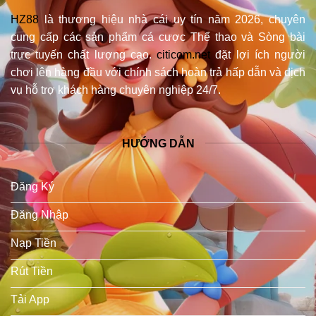
2026
HZ88
là thương hiệu nhà cái uy tín năm 2026, chuyên
cung cấp các sản phẩm cá cược Thể thao và Sòng bài
trực tuyến chất lượng cao.
citicom.net
đặt lợi ích người
chơi lên hàng đầu với chính sách hoàn trả hấp dẫn và dịch
vụ hỗ trợ khách hàng chuyên nghiệp 24/7.
HƯỚNG DẪN
Đăng Ký
Đăng Nhập
Nạp Tiền
Rút Tiền
Tải App