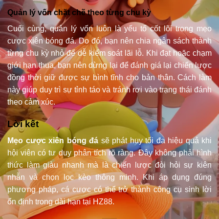
Quản lý vốn chặt chẽ theo từng chu kỳ
Cuối cùng, quản lý vốn luôn là yếu tố cốt lõi trong mẹo
cược xiên bóng đá. Do đó, bạn nên chia ngân sách thành
từng chu kỳ nhỏ để dễ kiểm soát lãi lỗ. Khi đạt hoặc chạm
giới hạn thua, bạn nên dừng lại để đánh giá lại chiến lược
đồng thời giữ được sự bình tĩnh cho bản thân. Cách làm
này giúp duy trì sự tỉnh táo và tránh rơi vào trạng thái đánh
theo cảm xúc.
Lời kết
Mẹo cược xiên bóng đá
sẽ phát huy tối đa hiệu quả khi
hội viên có tư duy phân tích rõ ràng. Đây không phải hình
thức làm giàu nhanh mà là chiến lược đòi hỏi sự kiên
nhẫn và chọn lọc kèo thông minh. Khi áp dụng đúng
phương pháp, cá cược có thể trở thành công cụ sinh lời
ổn định trong dài hạn tại HZ88.