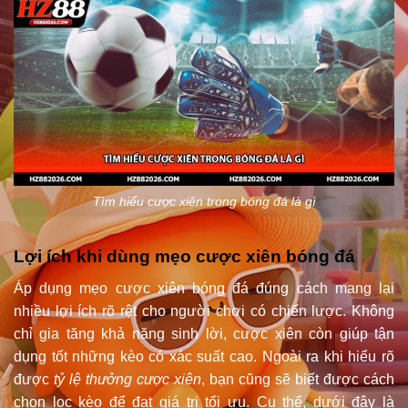
Tìm hiểu cược xiên trong bóng đá là gì
Lợi ích khi dùng mẹo cược xiên bóng đá
Áp dụng mẹo cược xiên bóng đá đúng cách mang lại
nhiều lợi ích rõ rệt cho người chơi có chiến lược. Không
chỉ gia tăng khả năng sinh lời, cược xiên còn giúp tận
dụng tốt những kèo có xác suất cao. Ngoài ra khi hiểu rõ
được
tỷ lệ thưởng cược xiên
, bạn cũng sẽ biết được cách
chọn lọc kèo để đạt giá trị tối ưu. Cụ thể, dưới đây là