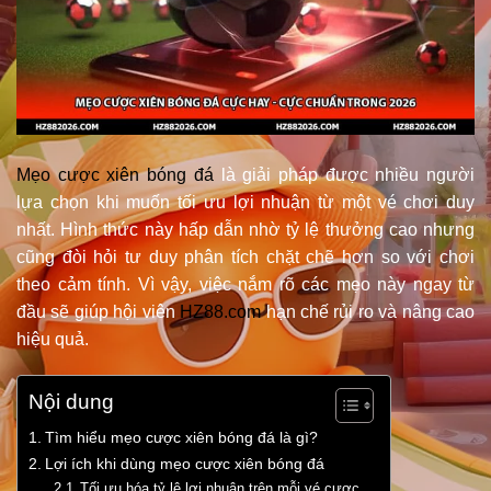
Mẹo cược xiên bóng đá
là giải pháp được nhiều người
lựa chọn khi muốn tối ưu lợi nhuận từ một vé chơi duy
nhất. Hình thức này hấp dẫn nhờ tỷ lệ thưởng cao nhưng
cũng đòi hỏi tư duy phân tích chặt chẽ hơn so với chơi
theo cảm tính. Vì vậy, việc nắm rõ các mẹo này ngay từ
đầu sẽ giúp hội viên
HZ88.com
hạn chế rủi ro và nâng cao
hiệu quả.
Nội dung
Tìm hiểu mẹo cược xiên bóng đá là gì?
Lợi ích khi dùng mẹo cược xiên bóng đá
Tối ưu hóa tỷ lệ lợi nhuận trên mỗi vé cược